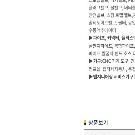
스로틀밸브, 악기밸브, Pl
플러그밸브, 볼밸브, 버터
안전밸브, 스팀 트랩 밸브,
솔레노이드밸브, 필터, 공
수동액추에이터
▶파이프, 커넥터, 플라스
골판지파이프, 복합파이프,
파이프,팔꿈치,벤드,호스
▶기구
:CNC 기계 도구, 
펌프쉘, 접착제자동차, 용접
▶엔지니어링 서비스기구 
상품보기