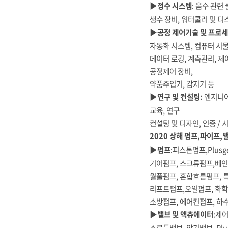
▶정수 시스템
: 음수 관련 
생수 장비, 워터쿨러 및 디
▶공정 제어기술 및 프로세
자동화 시스템, 컴퓨터 시
데이터 로깅, 계측관리, 제
공정제어 장비,
약품주입기, 감지기 등
▶연구 및 컨설팅:
엔지니어
교육, 연구
컨설팅 및 디자인, 인증 / 
2020 상해 펌프,파이프,밸
▶펌프
:피스톤펌프,Plus
기어펌프, 스크류펌프,베인
월풀펌프, 혼합흐름펌프, 
리프트펌프,오일펌프, 화학
소방펌프, 에어컨펌프, 하
▶밸브 및 액츄에이터
:제