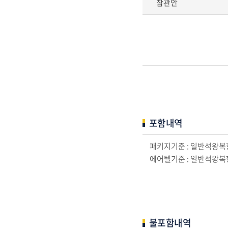
참관안
포함내역
패키지기준 : 일반석왕복항
에어텔기준 : 일반석왕복항
불포함내역